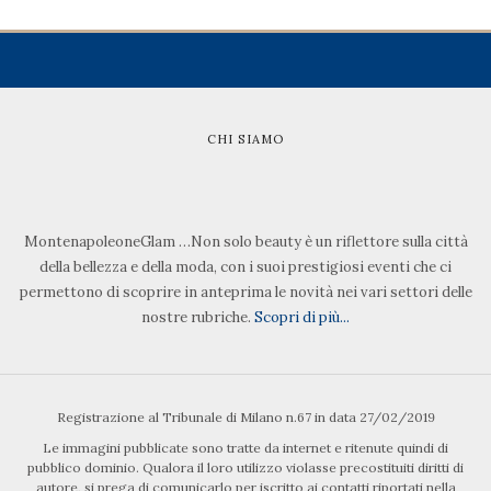
CHI SIAMO
MontenapoleoneGlam …Non solo beauty è un riflettore sulla città
della bellezza e della moda, con i suoi prestigiosi eventi che ci
permettono di scoprire in anteprima le novità nei vari settori delle
nostre rubriche.
Scopri di più...
Registrazione al Tribunale di Milano n.67 in data 27/02/2019
Le immagini pubblicate sono tratte da internet e ritenute quindi di
pubblico dominio. Qualora il loro utilizzo violasse precostituiti diritti di
autore, si prega di comunicarlo per iscritto ai contatti riportati nella