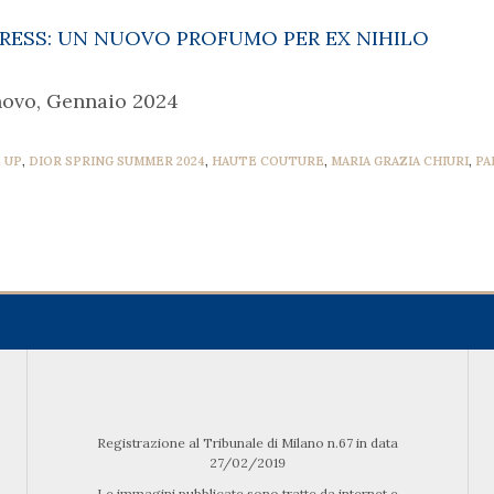
RESS: UN NUOVO PROFUMO PER EX NIHILO
novo, Gennaio 2024
 UP
,
DIOR SPRING SUMMER 2024
,
HAUTE COUTURE
,
MARIA GRAZIA CHIURI
,
PA
Registrazione al Tribunale di Milano n.67 in data
27/02/2019
Le immagini pubblicate sono tratte da internet e