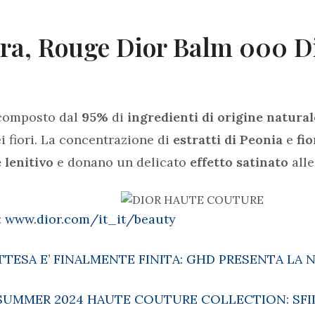
bra, Rouge Dior Balm 000 D
omposto dal
95%
di
ingredienti di origine natural
ei fiori. La concentrazione di
estratti di Peonia
e
fi
 lenitivo
e donano un delicato
effetto satinato
alle
:
www.dior.com/it_it/beauty
ATTESA E’ FINALMENTE FINITA: GHD PRESENTA L
SUMMER 2024 HAUTE COUTURE COLLECTION: SFI