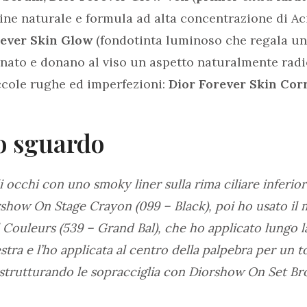
gine naturale e formula ad alta concentrazione di Ac
rever Skin Glow
(fondotinta luminoso che regala un
nato e donano al viso un aspetto naturalmente radi
ccole rughe ed imperfezioni:
Dior Forever Skin Corr
lo sguardo
i occhi con uno smoky liner sulla rima ciliare inferio
rshow On Stage Crayon (099 – Black), poi ho usato il 
Couleurs (539 – Grand Bal), che ho applicato lungo la 
destra e l’ho applicata al centro della palpebra per un 
 strutturando le sopracciglia con Diorshow On Set Br