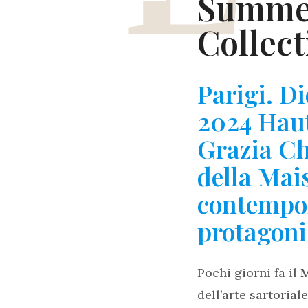
Summer
Collec
Parigi. D
2024 Haut
Grazia Chi
della Mais
contempo
protagoni
Pochi giorni fa il
M
dell’arte sartorial