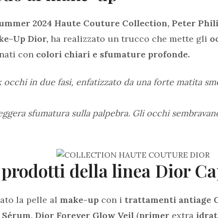
ummer 2024 Haute Couture Collection, Peter Philip
ke-Up Dior,
ha realizzato un trucco che mette gli
o
inati con
colori chiari e sfumature profonde.
k occhi in due fasi, enfatizzato da una forte matita sm
eggera sfumatura sulla palpebra. Gli occhi sembravano
i prodotti della linea Dior C
to la pelle al
make-up
con i
trattamenti antiage 
 Sérum, Dior Forever Glow Veil
(
primer
extra
idra