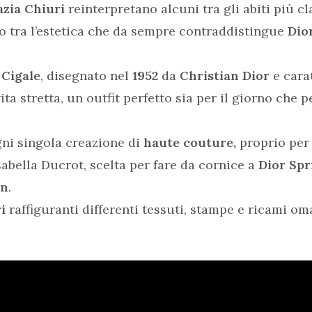
zia Chiuri
reinterpretano alcuni tra gli abiti più cl
o tra l’estetica che da sempre contraddistingue
Dio
 Cigale
, disegnato nel
1952
da
Christian Dior
e carat
ta stretta, un outfit perfetto sia per il giorno che pe
gni singola creazione di
haute couture,
proprio per
Isabella Ducrot, scelta per fare da cornice a
Dior Sp
on
.
i
raffiguranti differenti tessuti, stampe e ricami om