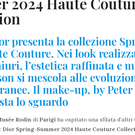
 2024 Haute Coutu
tion
ior presenta la collezione 
e Couture. Nei look realizz
uri, l’estetica raffinata e m
on si mescola alle evoluzio
ranee.
Il make-up, by Peter 
sta lo sguardo
usée Rodin
di
Parigi
ha ospitato una sfilata d’altri
e:
Dior Spring-Summer 2024 Haute Couture Collect