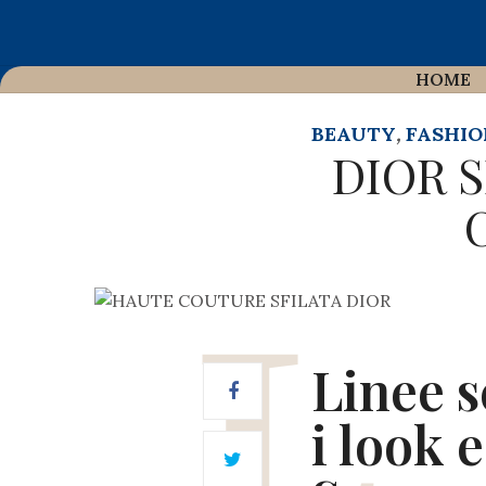
HOME
BEAUTY
,
FASHIO
DIOR 
Linee s
i look 