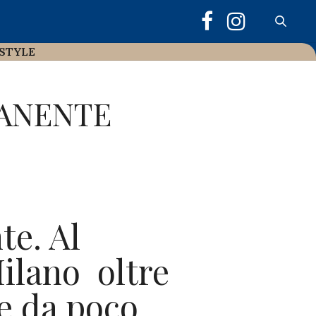
ESTYLE
MANENTE
te. Al
ilano oltre
se da poco