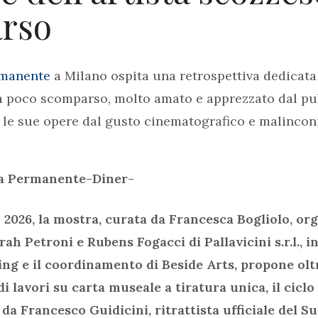
rso
rmanente
a Milano ospita una retrospettiva dedicata 
a poco scomparso, molto amato e apprezzato dal pub
 le sue opere dal gusto cinematografico e malincon
la Permanente-Diner-
 2026, la mostra, curata da Francesca Bogliolo, or
h Petroni e Rubens Fogacci di Pallavicini s.r.l., i
ng e il coordinamento di Beside Arts, propone oltr
di lavori su carta museale a tiratura unica, il ciclo
a da Francesco Guidicini, ritrattista ufficiale del 