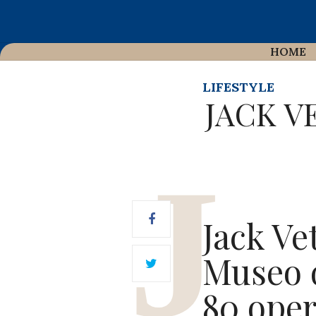
HOME
LIFESTYLE
JACK V
Jack Ve
Museo d
80 oper