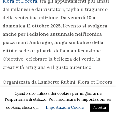
Flora et Decora
, tra gli appuntamenti più amati
dai milanesi e dai visitatori, taglia il traguardo
della ventesima edizione. D
a venerdì 10 a
domenica 12 ottobre 2025, l’evento si svolgerà
anche per l’edizione autunnale nell’iconica
piazza sant’Ambrogio, luogo simbolico della
città
e sede originaria della manifestazione.
Obiettivo: celebrare la bellezza del verde, la
creatività artigiana e il gusto autentico.
Organizzata da Lamberto Rubini, Flora et Decora
propone un format consolidato. Per
Questo sito utilizza dei cookies per migliorarne
un’esperienza ricca di colori, profumi e sapori, le
l'esperienza di utilizzo. Per modificare le impostazioni sui
tre aree tematiche della manifestazione – Flora,
cookies, clicca qui.
Impostazioni Cookie
Accetta
Decora e Ristora – accoglieranno oltre ottanta