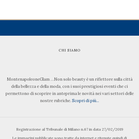
CHI SIAMO
MontenapoleoneGlam …Non solo beauty è un riflettore sulla città
della bellezza e della moda, con i suoi prestigiosi eventi che ci
permettono di scoprire in anteprima le novità nei vari settori delle
nostre rubriche.
Scopri di più...
Registrazione al Tribunale di Milano n.67 in data 27/02/2019
Le immagini pubblicate sono tratte da internet e ritenute quindi di