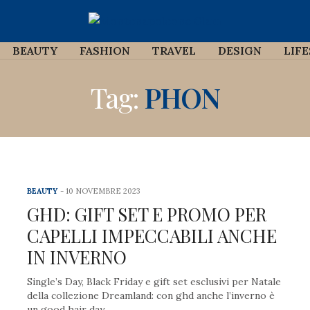
BEAUTY
FASHION
TRAVEL
DESIGN
LIF
Tag:
PHON
BEAUTY
10 NOVEMBRE 2023
GHD: GIFT SET E PROMO PER
CAPELLI IMPECCABILI ANCHE
IN INVERNO
Single’s Day, Black Friday e gift set esclusivi per Natale
della collezione Dreamland: con ghd anche l’inverno è
un good hair day