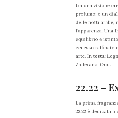
tra una visione cr
profumo: è un dial
delle notti arabe, 
l’apparenza. Una f
equilibrio e istint
eccesso raffinato e
arte. In t
esta:
Legno
Zafferano, Oud.
22.22 – E
La prima fragranza
22.22
è dedicata a 