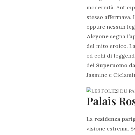
modernità. Anticip
stesso affermava. 
eppure nessun lega
Alcyone
segna l’ap
del mito eroico. L
ed echi di leggend
del
Superuomo d
Jasmine e Ciclami
Palais Ro
La
residenza parig
visione estrema. S