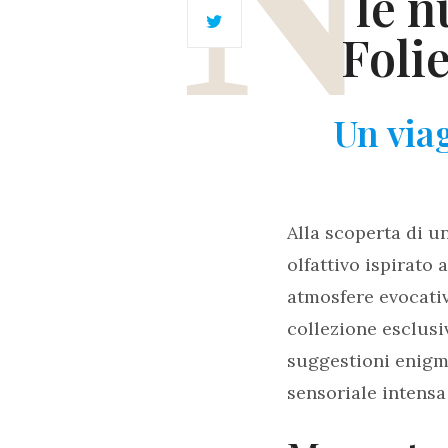
le n
Foli
Un viag
Alla scoperta di u
olfattivo ispirato 
atmosfere evocati
collezione esclusi
suggestioni enigma
sensoriale intens