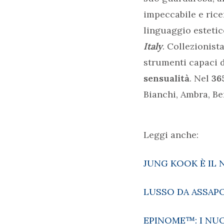
impeccabile e rice
linguaggio estetic
Italy
. Collezionist
strumenti capaci di
sensualità
. Nel
36
Bianchi, Ambra, B
Leggi anche:
JUNG KOOK È IL
LUSSO DA ASSAP
EPINOME™: I NUO