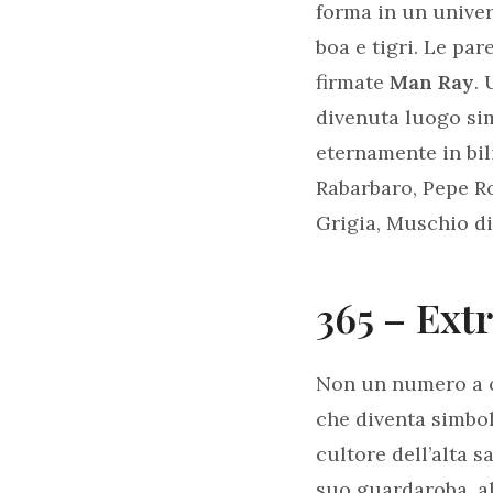
forma in un unive
boa e tigri. Le pa
firmate
Man Ray
.
divenuta luogo si
eternamente in bili
Rabarbaro, Pepe R
Grigia, Muschio di
365 – Ext
Non un numero a 
che diventa simbol
cultore dell’alta s
suo guardaroba, a