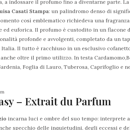
va, a indossare il profumo fino a diventarne parte. L
uisa Casati Stampa
: un palindromo denso di signific
mento così emblematico richiedeva una fragranza ch
e ed euforica. Il profumo è custodito in un flacone d
tonalità profonde e avvolgenti, completato da un ta
Italia. Il tutto è racchiuso in un esclusivo cofanett
 anche oltre il primo utilizzo. In testa Cardamomo,
ardenia, Foglia di Lauro, Tuberosa, Caprifoglio e n
asy – Extrait du Parfum
zio
incarna luci e ombre del suo tempo: interprete a
che specchio delle inquietudini, degli eccessi e del