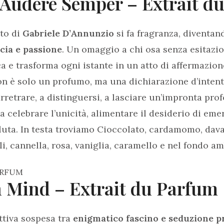
Audere Semper – Extrait d
tto di
Gabriele D’Annunzio
si fa fragranza, diventand
cia e passione
. Un omaggio a chi osa senza esitazion
ica e trasforma ogni istante in un atto di affermazio
n è solo un profumo, ma una dichiarazione d’intent
rretrare, a distinguersi, a lasciare un’impronta pr
ca celebrare l’unicità, alimentare il desiderio di em
luta. In testa troviamo Cioccolato, cardamomo, dava
i, cannella, rosa, vaniglia, caramello e nel fondo a
 Mind – Extrait du Parfum
ttiva sospesa tra
enigmatico fascino e seduzione p