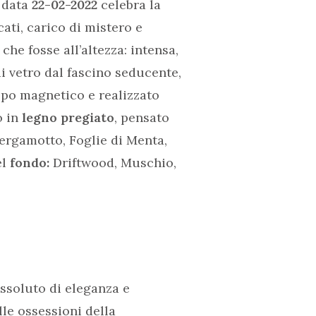
a data
22-02-2022
celebra la
ati, carico di mistero e
e fosse all’altezza: intensa,
i vetro dal fascino seducente,
ppo magnetico e realizzato
o in
legno pregiato
, pensato
Bergamotto, Foglie di Menta,
el
fondo:
Driftwood, Muschio,
ssoluto di eleganza e
le ossessioni della