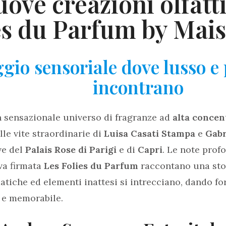
uove creazioni olfatt
es du Parfum by Mai
gio sensoriale dove lusso e 
incontrano
n sensazionale universo di fragranze ad
alta concen
alle vite straordinarie di
Luisa Casati Stampa
e
Gabr
ve del
Palais Rose di Parigi
e di
Capri
. Le note prof
va firmata
Les Folies du Parfum
raccontano una stor
tiche ed elementi inattesi si intrecciano, dando f
a e memorabile.