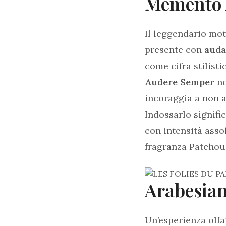
Memento 
Il leggendario mo
presente con
auda
come cifra stilist
Audere Semper
no
incoraggia a non a
Indossarlo signifi
con intensità asso
fragranza Patchoul
Arabesian
Un’esperienza olfa