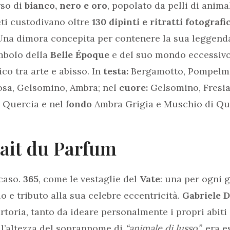
rso di
bianco, nero e oro
, popolato da pelli di animal
reti custodivano oltre
130 dipinti e ritratti fotografic
 Una dimora concepita per contenere la sua leggenda 
mbolo della
Belle Époque
e del suo mondo eccessivo,
co tra arte e abisso. In
testa:
Bergamotto, Pompelmo,
osa, Gelsomino, Ambra; nel
cuore:
Gelsomino, Fresia
 Quercia e nel f
ondo
Ambra Grigia e Muschio di Qu
rait du Parfum
caso.
365
, come le vestaglie del
Vate
: una per ogni 
o e tributo alla sua celebre eccentricità.
Gabriele 
artoria, tanto da ideare personalmente i propri abiti 
ll’altezza del soprannome di
“animale di lusso”
, era 