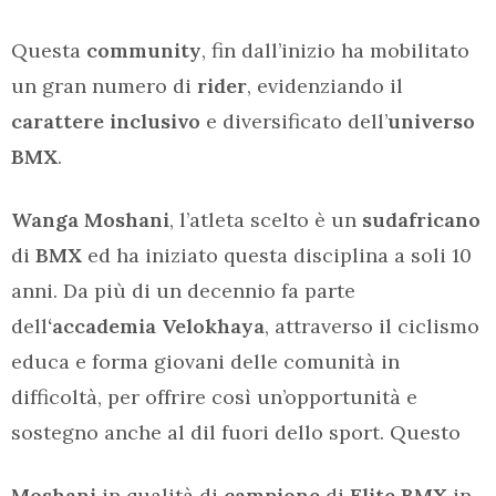
Questa
community
, fin dall’inizio ha mobilitato
un gran numero di
rider
, evidenziando il
carattere inclusivo
e diversificato dell’
universo
BMX
.
Wanga Moshani
, l’atleta scelto è un
sudafricano
di
BMX
ed ha iniziato questa disciplina a soli 10
anni. Da più di un decennio fa parte
dell
‘accademia Velokhaya
, attraverso il ciclismo
educa e forma giovani delle comunità in
difficoltà, per offrire così un’opportunità e
sostegno anche al dil fuori dello sport. Questo
Moshani
in qualità di
campione
di
Elite BMX
in